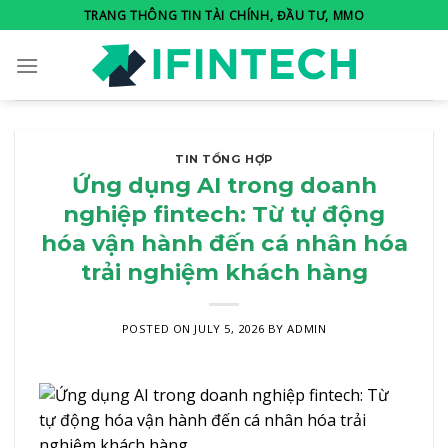
Skip
TRANG THÔNG TIN TÀI CHÍNH, ĐẦU TƯ, MMO
to
content
TIN TỔNG HỢP
Ứng dụng AI trong doanh
nghiệp fintech: Từ tự động
hóa vận hành đến cá nhân hóa
trải nghiệm khách hàng
POSTED ON
JULY 5, 2026
BY
ADMIN