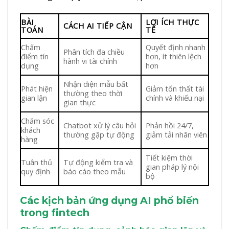
BÀI
LỢI ÍCH THỰC
CÁCH AI TIẾP CẬN
TOÁN
TẾ
Chấm
Quyết định nhanh
Phân tích đa chiều
điểm tín
hơn, ít thiên lệch
hành vi tài chính
dụng
hơn
Nhận diện mẫu bất
Phát hiện
Giảm tổn thất tài
thường theo thời
gian lận
chính và khiếu nại
gian thực
Chăm sóc
Chatbot xử lý câu hỏi
Phản hồi 24/7,
khách
thường gặp tự động
giảm tải nhân viên
hàng
Tiết kiệm thời
Tuân thủ
Tự động kiểm tra và
gian pháp lý nội
quy định
báo cáo theo mẫu
bộ
Các kịch bản ứng dụng AI phổ biến
trong fintech