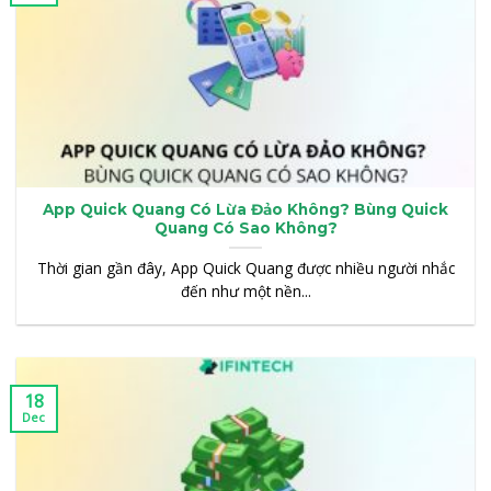
App Quick Quang Có Lừa Đảo Không? Bùng Quick
Quang Có Sao Không?
Thời gian gần đây, App Quick Quang được nhiều người nhắc
đến như một nền...
18
Dec