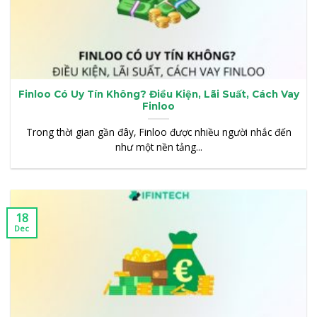
Finloo Có Uy Tín Không? Điều Kiện, Lãi Suất, Cách Vay
Finloo
Trong thời gian gần đây, Finloo được nhiều người nhắc đến
như một nền tảng...
18
Dec