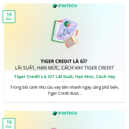
19
Dec
Tiger Credit Là Gì? Lãi Suất, Hạn Mức, Cách Vay
Trong bối cảnh nhu cầu vay tiền nhanh ngày càng phổ biến,
Tiger Credit được...
19
Dec