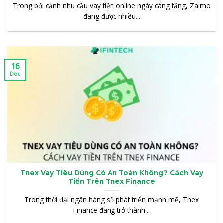
Trong bối cảnh nhu cầu vay tiền online ngày càng tăng, Zaimo
đang được nhiều...
16
Dec
Tnex Vay Tiêu Dùng Có An Toàn Không? Cách Vay
Tiền Trên Tnex Finance
Trong thời đại ngân hàng số phát triển mạnh mẽ, Tnex
Finance đang trở thành...