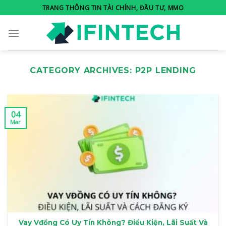
Skip
TRANG THÔNG TIN TÀI CHÍNH, ĐẦU TƯ, MMO
to
content
CATEGORY ARCHIVES:
P2P LENDING
04
Mar
Vay Vđồng Có Uy Tín Không? Điều Kiện, Lãi Suất Và