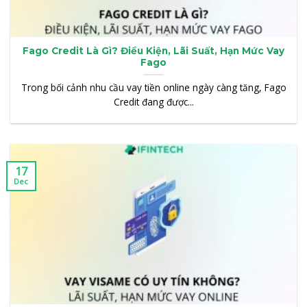
Fago Credit Là Gì? Điều Kiện, Lãi Suất, Hạn Mức Vay
Fago
Trong bối cảnh nhu cầu vay tiền online ngày càng tăng, Fago
Credit đang được...
17
Dec