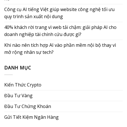
Công cụ AI tiếng Việt giúp website công nghệ tối ưu
quy trình sản xuất nội dung
40% khách rời trang vì web tải chậm: giải pháp AI cho
doanh nghiệp tài chính cứu được gì?
Khi nào nên tích hợp AI vào phần mềm nội bộ thay vì
mở rộng nhân sự tech?
DANH MỤC
Kiến Thức Crypto
Đầu Tư Vàng
Đầu Tư Chứng Khoán
Gửi Tiết Kiệm Ngân Hàng