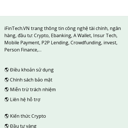
iFinTech.VN trang thông tin công nghệ tài chính, ngân
hàng, đầu tư: Crypto, Ebanking, A Wallet, Insur Tech,
Mobile Payment, P2P Lending, Crowdfunding, invest,
Person Finance,…
🌎
Điều khoản sử dụng
🌎
Chính sách bảo mật
🌎
Miễn trừ trách nhiệm
🌎
Liên hệ hỗ trợ
🌎
Kiến thức Crypto
🌎
Đầu tư vàng