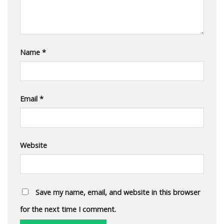
Name
*
Email
*
Website
Save my name, email, and website in this browser
for the next time I comment.