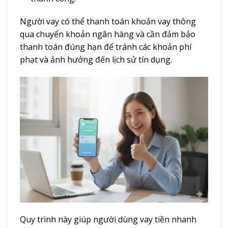
Người vay có thể thanh toán khoản vay thông
qua chuyển khoản ngân hàng và cần đảm bảo
thanh toán đúng hạn để tránh các khoản phí
phạt và ảnh hưởng đến lịch sử tín dụng.
Quy trình này giúp người dùng vay tiền nhanh