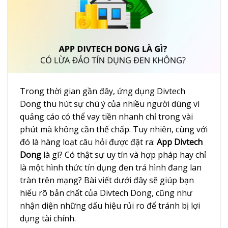
Trong thời gian gần đây, ứng dụng Divtech
Dong thu hút sự chú ý của nhiều người dùng vì
quảng cáo có thể vay tiền nhanh chỉ trong vài
phút mà không cần thế chấp. Tuy nhiên, cùng với
đó là hàng loạt câu hỏi được đặt ra:
App Divtech
Dong
là gì? Có thật sự uy tín và hợp pháp hay chỉ
là một hình thức tín dụng đen trá hình đang lan
tràn trên mạng? Bài viết dưới đây sẽ giúp bạn
hiểu rõ bản chất của Divtech Dong, cũng như
nhận diện những dấu hiệu rủi ro để tránh bị lợi
dụng tài chính.