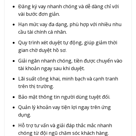
Đăng ký vay nhanh chóng và dễ dàng chỉ với
vài bước đơn giản.
Hạn mức vay đa dạng, phù hợp với nhiều nhu
cầu tài chính cá nhân.
Quy trình xét duyệt tự động, giúp giảm thời
gian chờ duyệt hồ sơ.
Giải ngân nhanh chóng, tiền được chuyển vào
tài khoản ngay sau khi duyệt.
Lãi suất công khai, minh bạch và cạnh tranh
trên thị trường.
Bảo mật thông tin người dùng tuyệt đối.
Quản lý khoản vay tiện lợi ngay trên ứng
dụng.
Hỗ trợ tư vấn và giải đáp thắc mắc nhanh
chóng từ đội ngũ chăm sóc khách hàng.