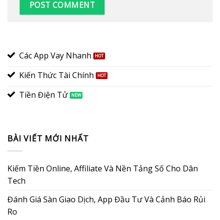
Các App Vay Nhanh
Kiến Thức Tài Chính
Tiền Điện Tử
BÀI VIẾT MỚI NHẤT
Kiếm Tiền Online, Affiliate Và Nền Tảng Số Cho Dân
Tech
Đánh Giá Sàn Giao Dịch, App Đầu Tư Và Cảnh Báo Rủi
Ro