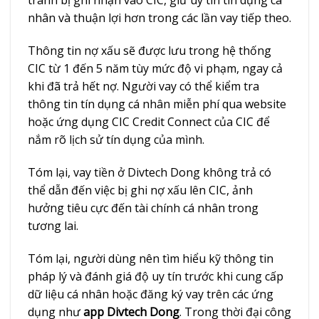
tránh bị ghi nhận vào CIC, giữ uy tín tín dụng cá
nhân và thuận lợi hơn trong các lần vay tiếp theo.
Thông tin nợ xấu sẽ được lưu trong hệ thống
CIC từ 1 đến 5 năm tùy mức độ vi phạm, ngay cả
khi đã trả hết nợ. Người vay có thể kiểm tra
thông tin tín dụng cá nhân miễn phí qua website
hoặc ứng dụng CIC Credit Connect của CIC để
nắm rõ lịch sử tín dụng của mình.
Tóm lại, vay tiền ở Divtech Dong không trả có
thể dẫn đến việc bị ghi nợ xấu lên CIC, ảnh
hưởng tiêu cực đến tài chính cá nhân trong
tương lai.
Tóm lại, người dùng nên tìm hiểu kỹ thông tin
pháp lý và đánh giá độ uy tín trước khi cung cấp
dữ liệu cá nhân hoặc đăng ký vay trên các ứng
dụng như
app Divtech Dong
. Trong thời đại công