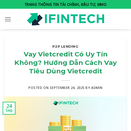
Skip
TRANG THÔNG TIN TÀI CHÍNH, ĐẦU TƯ, MMO
to
content
P2P LENDING
Vay Vietcredit Có Uy Tín
Không? Hướng Dẫn Cách Vay
Tiêu Dùng Vietcredit
POSTED ON
SEPTEMBER 24, 2025
BY
ADMIN
24
Sep