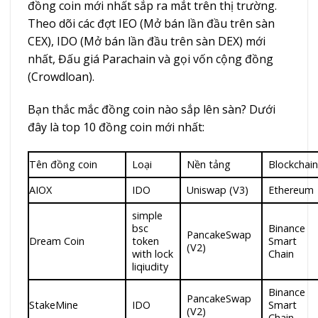
đồng coin mới nhất sắp ra mắt trên thị trường.
Theo dõi các đợt IEO (Mở bán lần đầu trên sàn
CEX), IDO (Mở bán lần đầu trên sàn DEX) mới
nhất, Đấu giá Parachain và gọi vốn cộng đồng
(Crowdloan).
Bạn thắc mắc đồng coin nào sắp lên sàn? Dưới
đây là top 10 đồng coin mới nhất:
Tên đồng coin
Loại
Nền tảng
Blockchain
AIOX
IDO
Uniswap (V3)
Ethereum
simple
bsc
Binance
PancakeSwap
Dream Coin
token
Smart
(V2)
with lock
Chain
liqiudity
Binance
PancakeSwap
StakeMine
IDO
Smart
(V2)
Chain