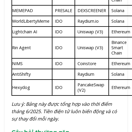
MEMEPAD
PRESALE
DEXSCREENER
Solana
WorldLibertyMeme
IDO
Raydium.io
Solana
Lightchain AI
IDO
Uniswap (V3)
Ethereum
Binance
Rin Agent
IDO
Uniswap (V3)
Smart
Chain
NIMS
IDO
Coinstore
Ethereum
AntiShifty
Raydium
Solana
PancakeSwap
Hexydog
IDO
Ethereum
(V2)
Lưu ý: Bảng này được tổng hợp vào thời điểm
tháng 6/2025. Tiền điện tử luôn biến động và có
sự thay đổi mỗi ngày.