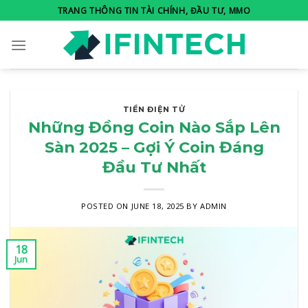
Skip
TRANG THÔNG TIN TÀI CHÍNH, ĐẦU TƯ, MMO
to
content
TIỀN ĐIỆN TỬ
Những Đồng Coin Nào Sắp Lên
Sàn 2025 – Gợi Ý Coin Đáng
Đầu Tư Nhất
POSTED ON
JUNE 18, 2025
BY
ADMIN
18
Jun