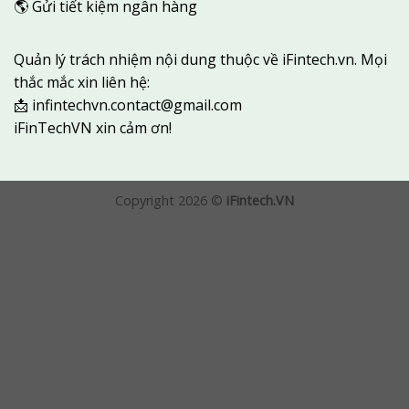
🌎
Gửi tiết kiệm ngân hàng
Quản lý trách nhiệm nội dung thuộc về iFintech.vn. Mọi
thắc mắc xin liên hệ:
📩
infintechvn.contact@gmail.com
iFinTechVN xin cảm ơn!
Copyright 2026 ©
iFintech.VN