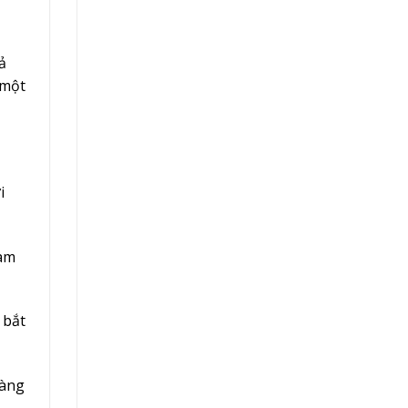
ả
 một
i
làm
 bắt
hàng