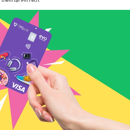
 thêm tại iFinTech.