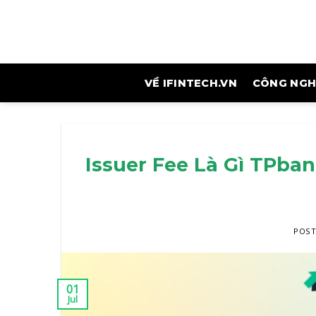
Skip
to
content
VỀ IFINTECH.VN
CÔNG NGHỆ
Issuer Fee Là Gì TPba
POS
01
Jul