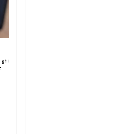
 ghi
c