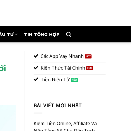
ẦU TƯ
TIN TỔNG HỢP
Các App Vay Nhanh
ới
Kiến Thức Tài Chính
Tiền Điện Tử
BÀI VIẾT MỚI NHẤT
Kiếm Tiền Online, Affiliate Và
Nền Tảng Số Cho Dân Tech