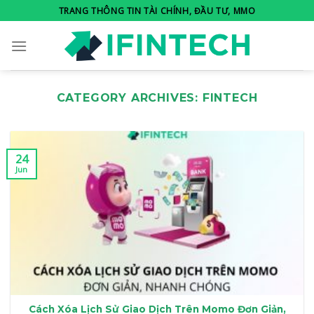
Skip
TRANG THÔNG TIN TÀI CHÍNH, ĐẦU TƯ, MMO
to
content
CATEGORY ARCHIVES:
FINTECH
24
Jun
Cách Xóa Lịch Sử Giao Dịch Trên Momo Đơn Giản,